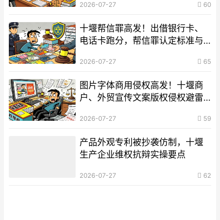
2026-07-27
60
十堰帮信罪高发！出借银行卡、
电话卡跑分，帮信罪认定标准与
从轻辩护要点
2026-07-27
65
图片字体商用侵权高发！十堰商
户、外贸宣传文案版权侵权避雷
方案
2026-07-27
59
产品外观专利被抄袭仿制，十堰
生产企业维权抗辩实操要点
2026-07-27
62