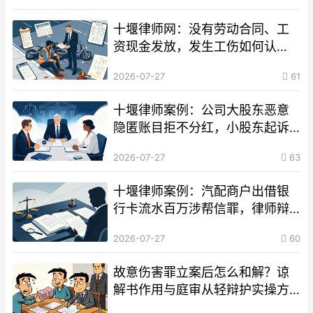
十堰律师网：没有劳动合同、工
资现金发放，发生工伤如何认
定、索赔？
2026-07-27
61
十堰律师案例：公司大股东恶意
隐匿账目拒不分红，小股东起诉
强制分红胜诉判例
2026-07-27
63
十堰律师案例：汽配商户出借银
行卡流水百万涉帮信罪，律师辩
护后检察院不予起诉案例
2026-07-27
60
故意伤害罪立案后怎么和解？谅
解书作用与庭审从轻辩护实操方
案