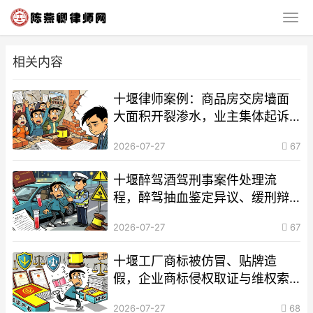
相关内容
十堰律师案例：商品房交房墙面
大面积开裂渗水，业主集体起诉
开发商胜诉索赔维修及违约金判
2026-07-27
67
例
十堰醉驾酒驾刑事案件处理流
程，醉驾抽血鉴定异议、缓刑辩
护全指引
2026-07-27
67
十堰工厂商标被仿冒、贴牌造
假，企业商标侵权取证与维权索
赔全流程
2026-07-27
68